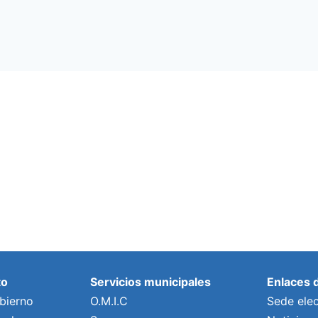
to
Servicios municipales
Enlaces 
bierno
O.M.I.C
Sede elec