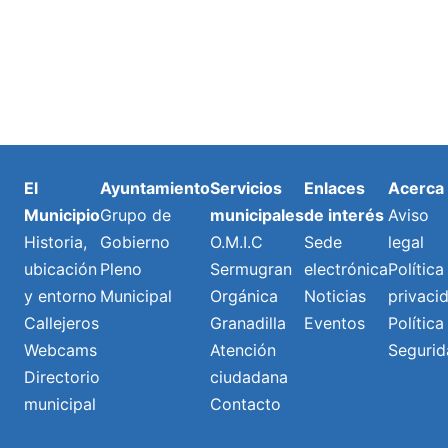
El
Ayuntamiento
Servicios
Enlaces
Acerca
Municipio
Grupo de
municipales
de interés
Aviso
Historia,
Gobierno
O.M.I.C
Sede
legal
ubicación
Pleno
Sermugran
electrónica
Política
y entorno
Municipal
Orgánica
Noticias
privaci
Callejeros
Granadilla
Eventos
Política
Webcams
Atención
Segurid
Directorio
ciudadana
municipal
Contacto