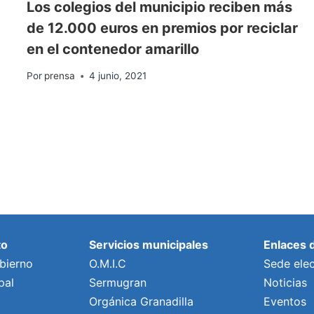
Los colegios del municipio reciben más
de 12.000 euros en premios por reciclar
en el contenedor amarillo
Por
prensa
4 junio, 2021
to
Servicios municipales
Enlaces 
bierno
O.M.I.C
Sede elec
pal
Sermugran
Noticias
Orgánica Granadilla
Eventos