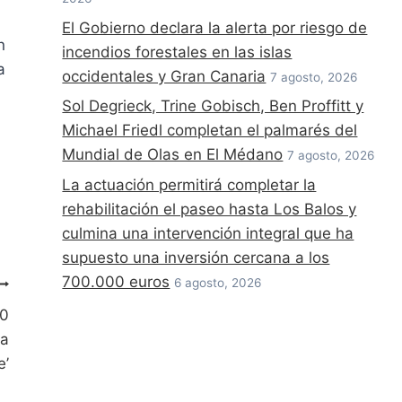
El Gobierno declara la alerta por riesgo de
n
incendios forestales en las islas
a
occidentales y Gran Canaria
7 agosto, 2026
Sol Degrieck, Trine Gobisch, Ben Proffitt y
Michael Friedl completan el palmarés del
Mundial de Olas en El Médano
7 agosto, 2026
La actuación permitirá completar la
rehabilitación el paseo hasta Los Balos y
culmina una intervención integral que ha
supuesto una inversión cercana a los
700.000 euros
6 agosto, 2026
00
ma
e’