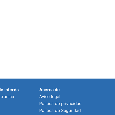
Elida Medina expone su ‘Paraíso’
pictórico en el Museo
Por
lalonso
2 diciembre, 2019
de interés
Acerca de
trónica
Aviso legal
Política de privacidad
Política de Seguridad