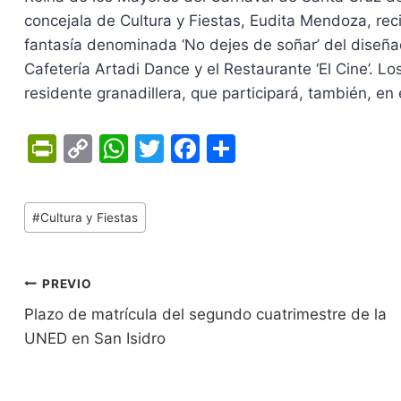
concejala de Cultura y Fiestas, Eudita Mendoza, recib
fantasía denominada ‘No dejes de soñar’ del diseña
Cafetería Artadi Dance y el Restaurante ‘El Cine’. L
residente granadillera, que participará, también, en
Pr
C
W
T
F
C
in
o
h
w
a
o
tF
p
at
itt
c
m
Tags
#
Cultura y Fiestas
ri
y
s
er
e
p
de
e
Li
A
b
ar
Entradas:
n
n
p
o
tir
Navegación
PREVIO
dl
k
p
o
Plazo de matrícula del segundo cuatrimestre de la
de
UNED en San Isidro
y
k
entradas