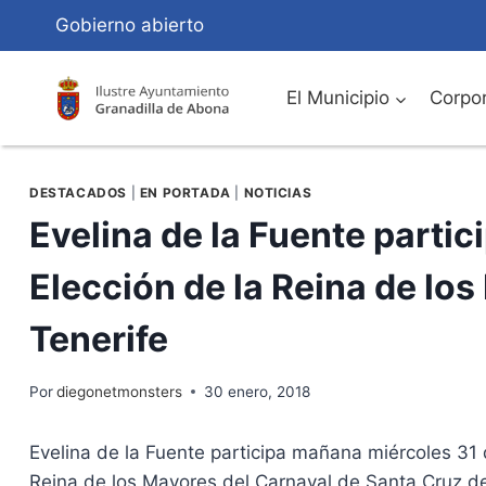
Saltar
Gobierno abierto
al
Contenido
El Municipio
Corpor
DESTACADOS
|
EN PORTADA
|
NOTICIAS
Evelina de la Fuente parti
Elección de la Reina de lo
Tenerife
Por
diegonetmonsters
30 enero, 2018
Evelina de la Fuente participa mañana miércoles 31
Reina de los Mayores del Carnaval de Santa Cruz de