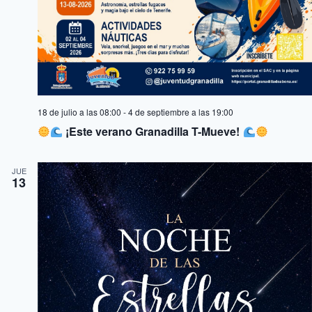
18 de julio a las 08:00
-
4 de septiembre a las 19:00
¡Este verano Granadilla T-Mueve!
JUE
13