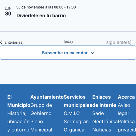
30 de noviembre a las 08:00
-
17:00
LUN
30
Diviértete en tu barrio
Eventos
Today
siguiente(s)
Eventos
anterior(es)
Subscribe to calendar
El
Ayuntamiento
Servicios
Enlaces
Acerca
Municipio
Grupo de
municipales
de interés
Aviso
Historia,
Gobierno
O.M.I.C
Sede
legal
ubicación
Pleno
Sermugran
electrónica
Política
y entorno
Municipal
Orgánica
Noticias
privaci