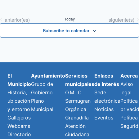
Eventos
Eventos
anterior(es)
Today
siguiente(s)
Subscribe to calendar
El
Ayuntamiento
Servicios
Enlaces
Acerca
Municipio
Grupo de
municipales
de interés
Aviso
Historia,
Gobierno
O.M.I.C
Sede
legal
ubicación
Pleno
Sermugran
electrónica
Política
y entorno
Municipal
Orgánica
Noticias
privaci
Callejeros
Granadilla
Eventos
Política
Webcams
Atención
Segurid
Directorio
ciudadana