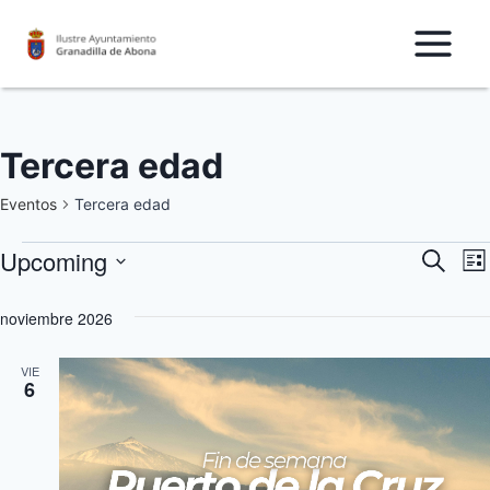
Saltar
al
Contenido
Tercera edad
Eventos
Tercera edad
Upcoming
Eventos
N
Nave
Buscar
Lis
Seleccionar
d
de
noviembre 2026
fecha.
v
búsq
VIE
d
6
y
E
vista