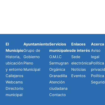
El
Ayuntamiento
Servicios
Enlaces
Acerca
Municipio
Grupo de
municipales
de interés
Aviso
Historia,
Gobierno
O.M.I.C
Sede
legal
ubicación
Pleno
Sermugran
electrónica
Política
y entorno
Municipal
Orgánica
Noticias
privaci
Callejeros
Granadilla
Eventos
Política
Webcams
Atención
Segurid
Directorio
ciudadana
municipal
Contacto