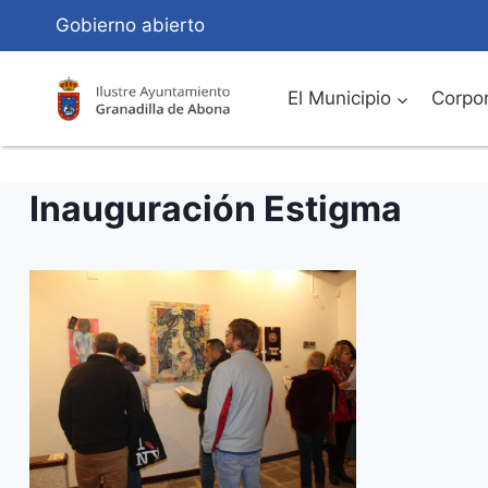
Saltar
Gobierno abierto
al
Contenido
El Municipio
Corpor
Inauguración Estigma