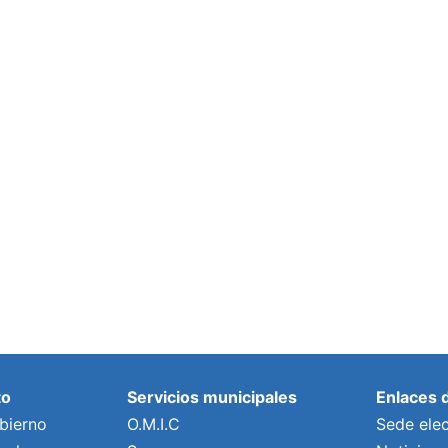
to
Servicios municipales
Enlaces 
bierno
O.M.I.C
Sede elec