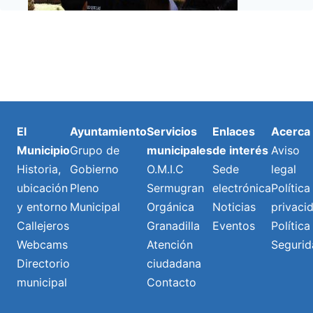
El
Ayuntamiento
Servicios
Enlaces
Acerca
Municipio
Grupo de
municipales
de interés
Aviso
Historia,
Gobierno
O.M.I.C
Sede
legal
ubicación
Pleno
Sermugran
electrónica
Política
y entorno
Municipal
Orgánica
Noticias
privaci
Callejeros
Granadilla
Eventos
Política
Webcams
Atención
Segurid
Directorio
ciudadana
municipal
Contacto