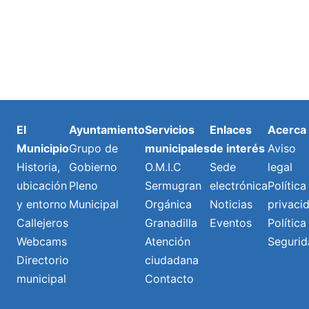
El
Ayuntamiento
Servicios
Enlaces
Acerca
Municipio
Grupo de
municipales
de interés
Aviso
Historia,
Gobierno
O.M.I.C
Sede
legal
ubicación
Pleno
Sermugran
electrónica
Política
y entorno
Municipal
Orgánica
Noticias
privaci
Callejeros
Granadilla
Eventos
Política
Webcams
Atención
Segurid
Directorio
ciudadana
municipal
Contacto