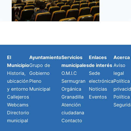
El
Ayuntamiento
Servicios
Enlaces
Acerca
Municipio
Grupo de
municipales
de interés
Aviso
Historia,
Gobierno
O.M.I.C
Sede
legal
ubicación
Pleno
Sermugran
electrónica
Política
y entorno
Municipal
Orgánica
Noticias
privaci
Callejeros
Granadilla
Eventos
Política
Webcams
Atención
Segurid
Directorio
ciudadana
municipal
Contacto