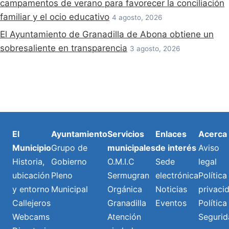
campamentos de verano para favorecer la conciliación
familiar y el ocio educativo
4 agosto, 2026
El Ayuntamiento de Granadilla de Abona obtiene un
sobresaliente en transparencia
3 agosto, 2026
El
Ayuntamiento
Servicios
Enlaces
Acerca
Municipio
Grupo de
municipales
de interés
Aviso
Historia,
Gobierno
O.M.I.C
Sede
legal
ubicación
Pleno
Sermugran
electrónica
Política
y entorno
Municipal
Orgánica
Noticias
privaci
Callejeros
Granadilla
Eventos
Política
Webcams
Atención
Segurid