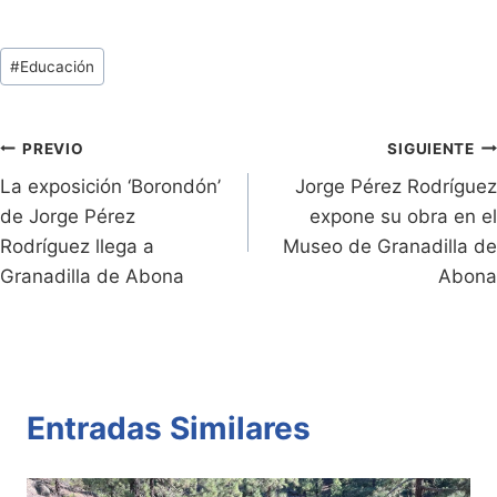
in
o
h
w
a
o
tF
p
at
itt
c
m
Tags
#
Educación
ri
y
s
er
e
p
de
e
Li
A
b
ar
Entradas:
n
n
p
o
tir
Navegación
PREVIO
SIGUIENTE
dl
k
p
o
La exposición ‘Borondón’
Jorge Pérez Rodríguez
de
de Jorge Pérez
expone su obra en el
y
k
entradas
Rodríguez llega a
Museo de Granadilla de
Granadilla de Abona
Abona
Entradas Similares