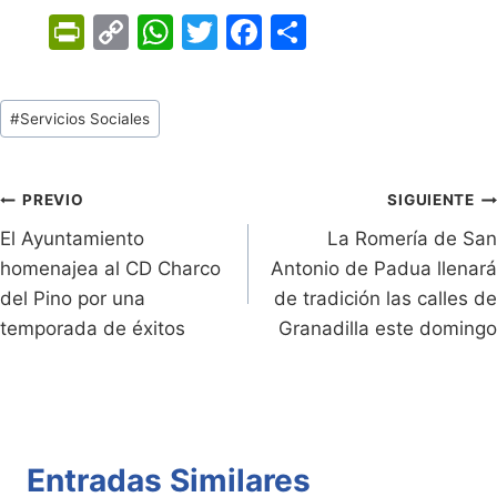
Pr
C
W
T
F
C
in
o
h
w
a
o
tF
p
at
itt
c
m
Tags
#
Servicios Sociales
ri
y
s
er
e
p
de
e
Li
A
b
ar
Entradas:
n
n
p
o
tir
Navegación
PREVIO
SIGUIENTE
dl
k
p
o
El Ayuntamiento
La Romería de San
de
homenajea al CD Charco
Antonio de Padua llenará
y
k
entradas
del Pino por una
de tradición las calles de
temporada de éxitos
Granadilla este domingo
Entradas Similares