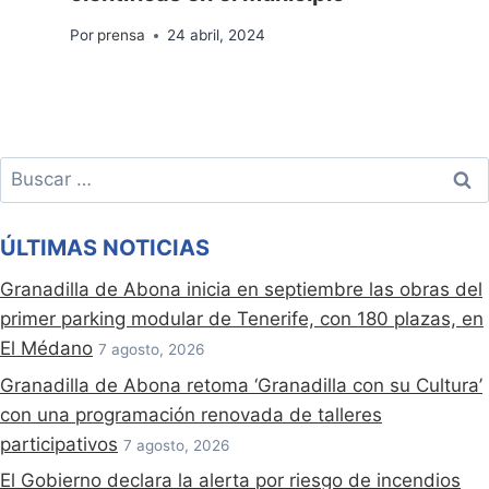
Por
prensa
24 abril, 2024
Buscar:
ÚLTIMAS NOTICIAS
Granadilla de Abona inicia en septiembre las obras del
primer parking modular de Tenerife, con 180 plazas, en
El Médano
7 agosto, 2026
Granadilla de Abona retoma ‘Granadilla con su Cultura’
con una programación renovada de talleres
participativos
7 agosto, 2026
El Gobierno declara la alerta por riesgo de incendios