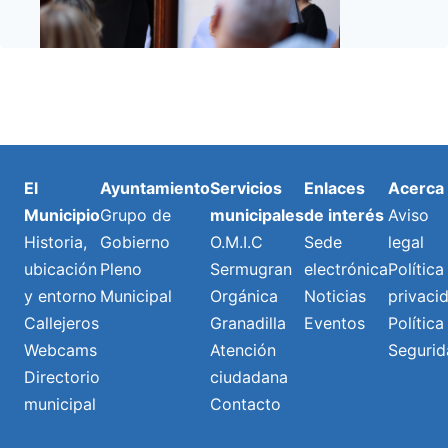
El
Ayuntamiento
Servicios
Enlaces
Acerca
Municipio
Grupo de
municipales
de interés
Aviso
Historia,
Gobierno
O.M.I.C
Sede
legal
ubicación
Pleno
Sermugran
electrónica
Política
y entorno
Municipal
Orgánica
Noticias
privaci
Callejeros
Granadilla
Eventos
Política
Webcams
Atención
Segurid
Directorio
ciudadana
municipal
Contacto