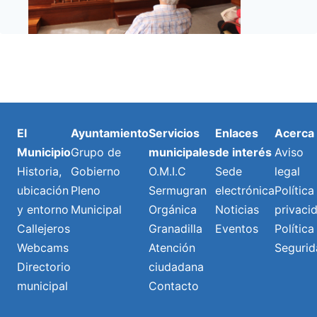
El
Ayuntamiento
Servicios
Enlaces
Acerca
Municipio
Grupo de
municipales
de interés
Aviso
Historia,
Gobierno
O.M.I.C
Sede
legal
ubicación
Pleno
Sermugran
electrónica
Política
y entorno
Municipal
Orgánica
Noticias
privaci
Callejeros
Granadilla
Eventos
Política
Webcams
Atención
Segurid
Directorio
ciudadana
municipal
Contacto