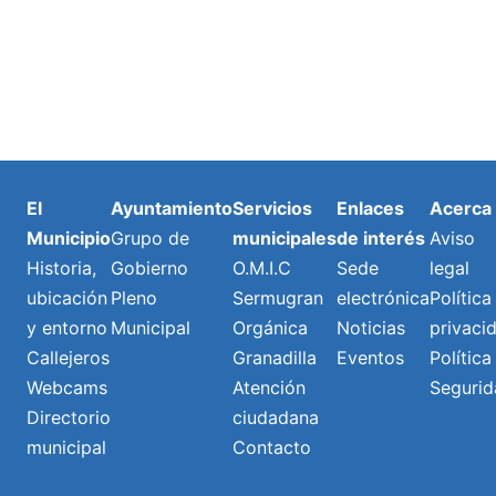
El
Ayuntamiento
Servicios
Enlaces
Acerca
Municipio
Grupo de
municipales
de interés
Aviso
Historia,
Gobierno
O.M.I.C
Sede
legal
ubicación
Pleno
Sermugran
electrónica
Política
y entorno
Municipal
Orgánica
Noticias
privaci
Callejeros
Granadilla
Eventos
Política
Webcams
Atención
Segurid
Directorio
ciudadana
municipal
Contacto