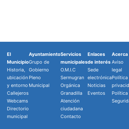
El
Ayuntamiento
Servicios
Enlaces
Acerca
Municipio
Grupo de
municipales
de interés
Aviso
Historia,
Gobierno
O.M.I.C
Sede
legal
ubicación
Pleno
Sermugran
electrónica
Política
y entorno
Municipal
Orgánica
Noticias
privaci
Callejeros
Granadilla
Eventos
Política
Webcams
Atención
Segurid
Directorio
ciudadana
municipal
Contacto