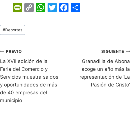
Pr
C
W
T
F
C
in
o
h
w
a
o
tF
p
at
itt
c
m
Tags
#
Deportes
ri
y
s
er
e
p
de
e
Li
A
b
ar
Entradas:
n
n
p
o
tir
Navegación
PREVIO
SIGUIENTE
dl
k
p
o
La XVII edición de la
Granadilla de Abona
de
Feria del Comercio y
acoge un año más la
y
k
entradas
Servicios muestra saldos
representación de ‘La
y oportunidades de más
Pasión de Cristo’
de 40 empresas del
municipio