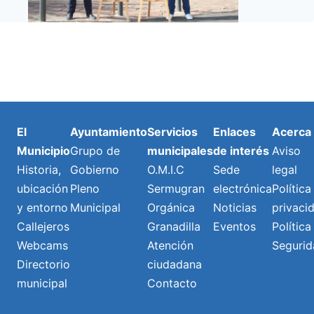
El
Ayuntamiento
Servicios
Enlaces
Acerca
Municipio
Grupo de
municipales
de interés
Aviso
Historia,
Gobierno
O.M.I.C
Sede
legal
ubicación
Pleno
Sermugran
electrónica
Política
y entorno
Municipal
Orgánica
Noticias
privaci
Callejeros
Granadilla
Eventos
Política
Webcams
Atención
Segurid
Directorio
ciudadana
municipal
Contacto