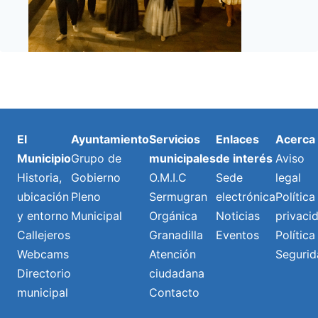
El
Ayuntamiento
Servicios
Enlaces
Acerca
Municipio
Grupo de
municipales
de interés
Aviso
Historia,
Gobierno
O.M.I.C
Sede
legal
ubicación
Pleno
Sermugran
electrónica
Política
y entorno
Municipal
Orgánica
Noticias
privaci
Callejeros
Granadilla
Eventos
Política
Webcams
Atención
Segurid
Directorio
ciudadana
municipal
Contacto