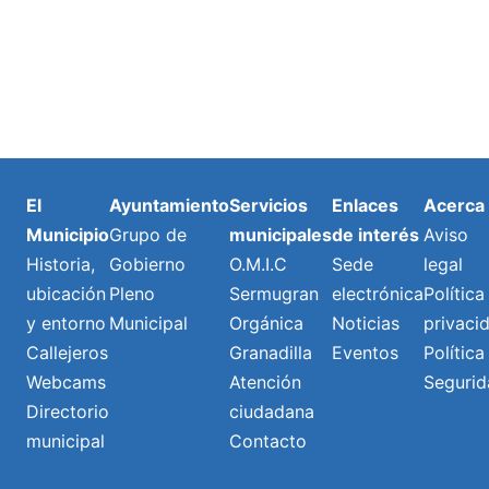
El
Ayuntamiento
Servicios
Enlaces
Acerca
Municipio
Grupo de
municipales
de interés
Aviso
Historia,
Gobierno
O.M.I.C
Sede
legal
ubicación
Pleno
Sermugran
electrónica
Política
y entorno
Municipal
Orgánica
Noticias
privaci
Callejeros
Granadilla
Eventos
Política
Webcams
Atención
Segurid
Directorio
ciudadana
municipal
Contacto