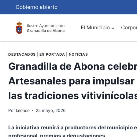
Saltar
Gobierno abierto
al
Contenido
El Municipio
Corpor
DESTACADOS
|
EN PORTADA
|
NOTICIAS
Granadilla de Abona celebr
Artesanales para impulsar 
las tradiciones vitivinícola
Por
lalonso
25 mayo, 2026
La iniciativa reunirá a productores del municipio
profesional, premios y degustaciones