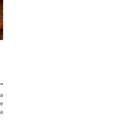
la
de
ia