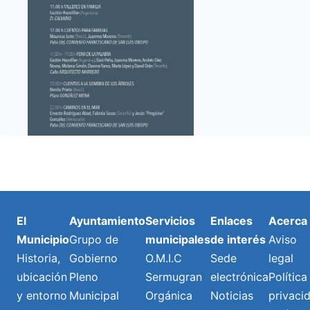
El
Ayuntamiento
Servicios
Enlaces
Acerca
Municipio
Grupo de
municipales
de interés
Aviso
Historia,
Gobierno
O.M.I.C
Sede
legal
ubicación
Pleno
Sermugran
electrónica
Política
y entorno
Municipal
Orgánica
Noticias
privaci