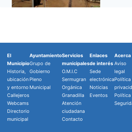
El
Ayuntamiento
Servicios
Enlaces
Acerca
Municipio
Grupo de
municipales
de interés
Aviso
Historia,
Gobierno
O.M.I.C
Sede
legal
ubicación
Pleno
Sermugran
electrónica
Política
y entorno
Municipal
Orgánica
Noticias
privaci
Callejeros
Granadilla
Eventos
Política
Webcams
Atención
Segurid
Directorio
ciudadana
municipal
Contacto