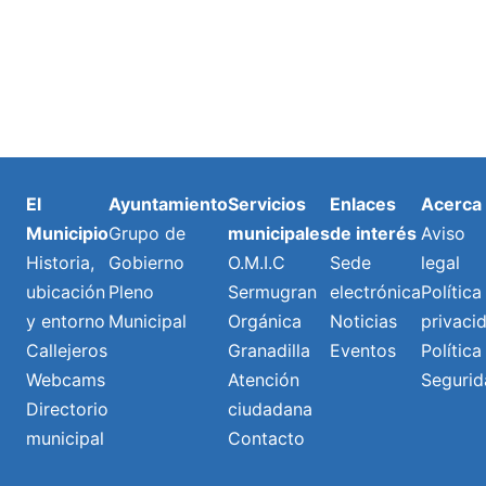
El
Ayuntamiento
Servicios
Enlaces
Acerca
Municipio
Grupo de
municipales
de interés
Aviso
Historia,
Gobierno
O.M.I.C
Sede
legal
ubicación
Pleno
Sermugran
electrónica
Política
y entorno
Municipal
Orgánica
Noticias
privaci
Callejeros
Granadilla
Eventos
Política
Webcams
Atención
Segurid
Directorio
ciudadana
municipal
Contacto