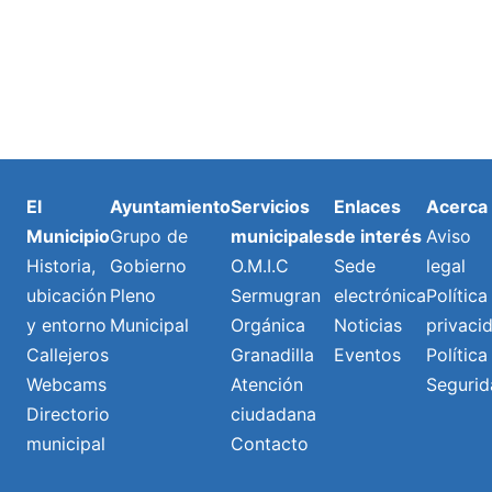
El
Ayuntamiento
Servicios
Enlaces
Acerca
Municipio
Grupo de
municipales
de interés
Aviso
Historia,
Gobierno
O.M.I.C
Sede
legal
ubicación
Pleno
Sermugran
electrónica
Política
y entorno
Municipal
Orgánica
Noticias
privaci
Callejeros
Granadilla
Eventos
Política
Webcams
Atención
Segurid
Directorio
ciudadana
municipal
Contacto