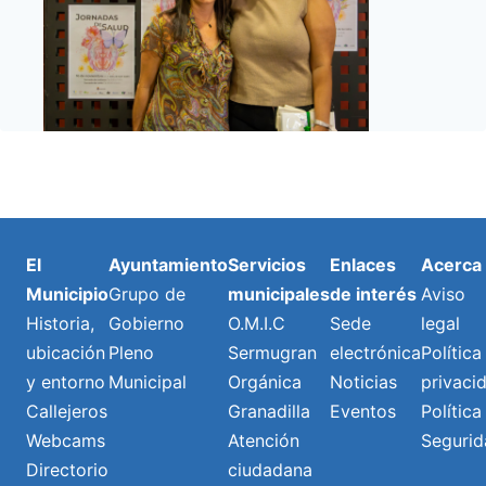
El
Ayuntamiento
Servicios
Enlaces
Acerca
Municipio
Grupo de
municipales
de interés
Aviso
Historia,
Gobierno
O.M.I.C
Sede
legal
ubicación
Pleno
Sermugran
electrónica
Política
y entorno
Municipal
Orgánica
Noticias
privaci
Callejeros
Granadilla
Eventos
Política
Webcams
Atención
Segurid
Directorio
ciudadana