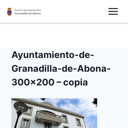
Saltar
al
Contenido
Ayuntamiento-de-
Granadilla-de-Abona-
300×200 – copia