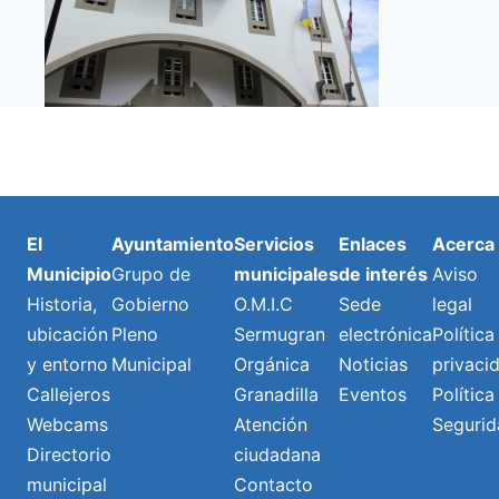
El
Ayuntamiento
Servicios
Enlaces
Acerca
Municipio
Grupo de
municipales
de interés
Aviso
Historia,
Gobierno
O.M.I.C
Sede
legal
ubicación
Pleno
Sermugran
electrónica
Política
y entorno
Municipal
Orgánica
Noticias
privaci
Callejeros
Granadilla
Eventos
Política
Webcams
Atención
Segurid
Directorio
ciudadana
municipal
Contacto