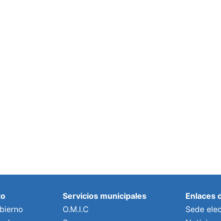
to
Servicios municipales
Enlaces 
bierno
O.M.I.C
Sede elec