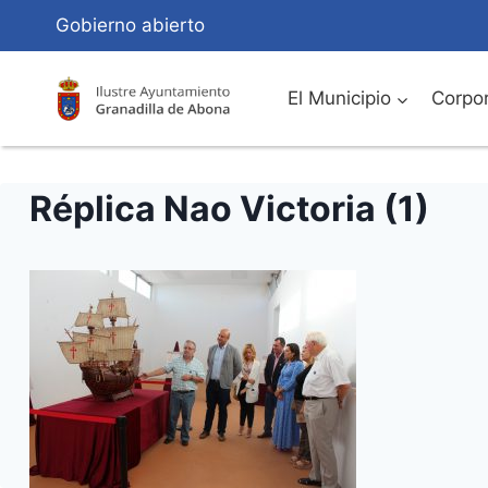
Saltar
Gobierno abierto
al
Contenido
El Municipio
Corpor
Réplica Nao Victoria (1)