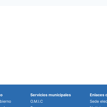
to
Servicios municipales
Enlaces 
bierno
O.M.I.C
Sede elec