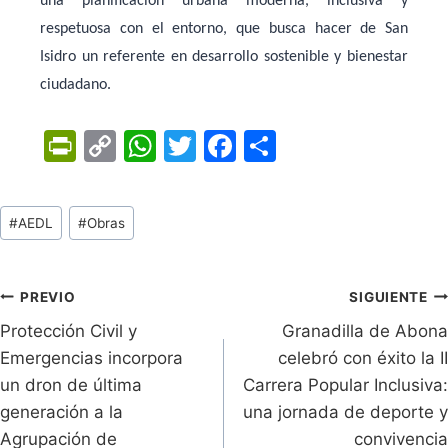
una planificación urbana moderna, inclusiva y
respetuosa con el entorno, que busca hacer de San
Isidro un referente en desarrollo sostenible y bienestar
ciudadano.
Pr
C
W
T
F
C
in
o
h
w
a
o
tF
p
at
itt
c
m
Tags
#
AEDL
#
Obras
ri
y
s
er
e
p
de
e
Li
A
b
ar
Entradas:
n
n
p
o
tir
Navegación
PREVIO
SIGUIENTE
dl
k
p
o
Protección Civil y
Granadilla de Abona
de
Emergencias incorpora
celebró con éxito la II
y
k
entradas
un dron de última
Carrera Popular Inclusiva:
generación a la
una jornada de deporte y
Agrupación de
convivencia