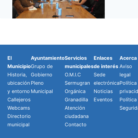
El
Ayuntamiento
Servicios
Enlaces
Acerca
Municipio
Grupo de
municipales
de interés
Aviso
Historia,
Gobierno
O.M.I.C
Sede
legal
ubicación
Pleno
Sermugran
electrónica
Política
y entorno
Municipal
Orgánica
Noticias
privaci
Callejeros
Granadilla
Eventos
Política
Webcams
Atención
Segurid
Directorio
ciudadana
municipal
Contacto