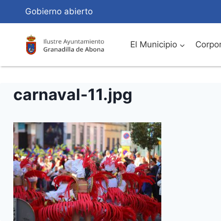
Saltar
Gobierno abierto
al
Contenido
El Municipio
Corpor
carnaval-11.jpg