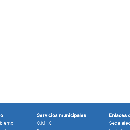
to
Servicios municipales
Enlaces 
bierno
O.M.I.C
Sede elec