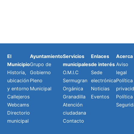
El
Ayuntamiento
Servicios
Enlaces
Acerca
Municipio
Grupo de
municipales
de interés
Aviso
Historia,
Gobierno
O.M.I.C
Sede
legal
ubicación
Pleno
Sermugran
electrónica
Política
y entorno
Municipal
Orgánica
Noticias
privaci
Callejeros
Granadilla
Eventos
Política
Webcams
Atención
Segurid
Directorio
ciudadana
municipal
Contacto