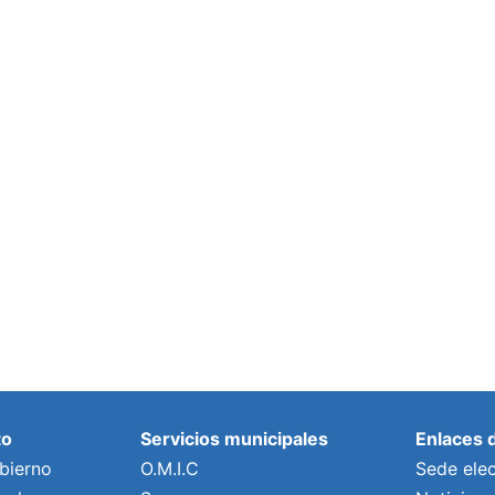
to
Servicios municipales
Enlaces 
bierno
O.M.I.C
Sede elec