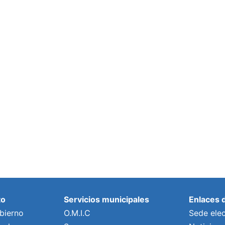
to
Servicios municipales
Enlaces 
bierno
O.M.I.C
Sede elec