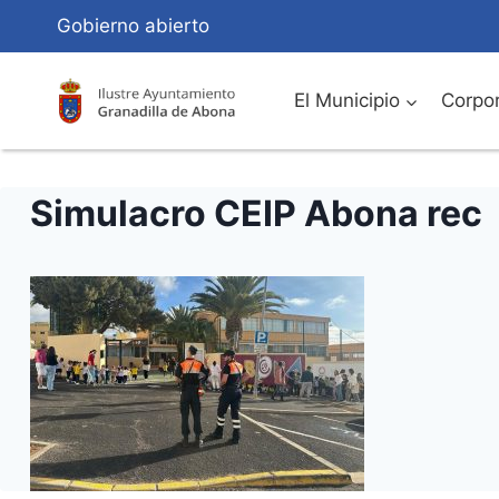
Saltar
Gobierno abierto
al
Contenido
El Municipio
Corpor
Simulacro CEIP Abona rec