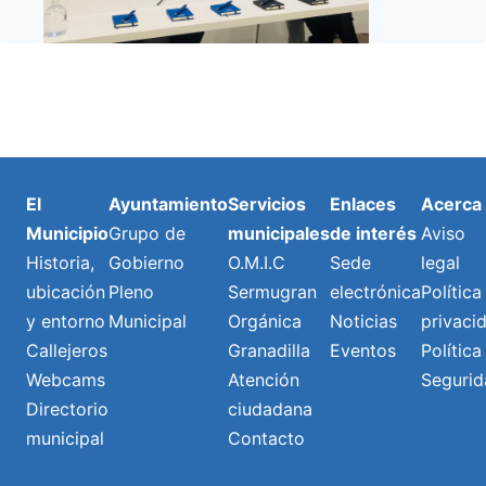
El
Ayuntamiento
Servicios
Enlaces
Acerca
Municipio
Grupo de
municipales
de interés
Aviso
Historia,
Gobierno
O.M.I.C
Sede
legal
ubicación
Pleno
Sermugran
electrónica
Política
y entorno
Municipal
Orgánica
Noticias
privaci
Callejeros
Granadilla
Eventos
Política
Webcams
Atención
Segurid
Directorio
ciudadana
municipal
Contacto