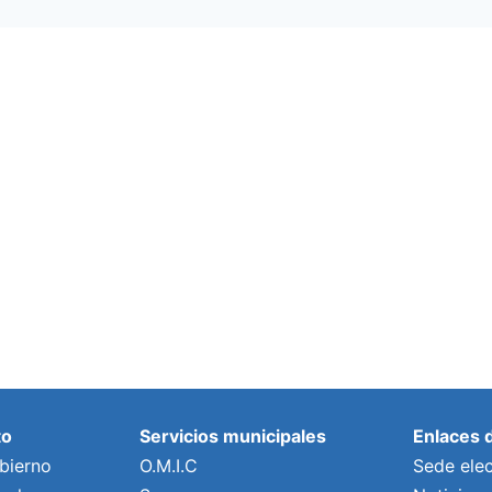
to
Servicios municipales
Enlaces 
bierno
O.M.I.C
Sede elec