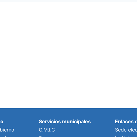
to
Servicios municipales
Enlaces 
bierno
O.M.I.C
Sede elec