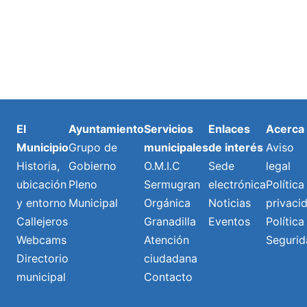
El
Ayuntamiento
Servicios
Enlaces
Acerca
Municipio
Grupo de
municipales
de interés
Aviso
Historia,
Gobierno
O.M.I.C
Sede
legal
ubicación
Pleno
Sermugran
electrónica
Política
y entorno
Municipal
Orgánica
Noticias
privaci
Callejeros
Granadilla
Eventos
Política
Webcams
Atención
Segurid
Directorio
ciudadana
municipal
Contacto