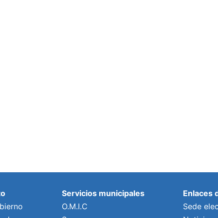
to
Servicios municipales
Enlaces 
bierno
O.M.I.C
Sede elec