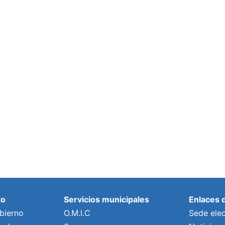
to
Servicios municipales
Enlaces 
bierno
O.M.I.C
Sede elec