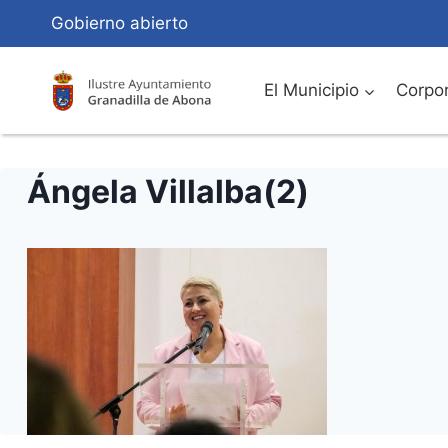
Saltar
Gobierno abierto
al
Contenido
El Municipio
Corpor
Ángela Villalba(2)