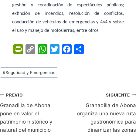
gestión y coordinación de espectáculos públicos;
extinción de incendios; resolución de conflictos;
conducción de vehículos de emergencias y 4×4 y sobre
el uso y manejo de motosierras, entre otros.
Pr
C
W
T
F
C
in
o
h
w
a
o
tF
p
at
itt
c
m
Tags
#
Seguridad y Emergencias
ri
y
s
er
e
p
de
e
Li
A
b
ar
Entradas:
n
n
p
o
tir
Navegación
PREVIO
SIGUIENTE
dl
k
p
o
Granadilla de Abona
Granadilla de Abona
de
pone en valor el
organiza una nueva ruta
y
k
entradas
patrimonio histórico y
gastronómica para
natural del municipio
dinamizar las zonas