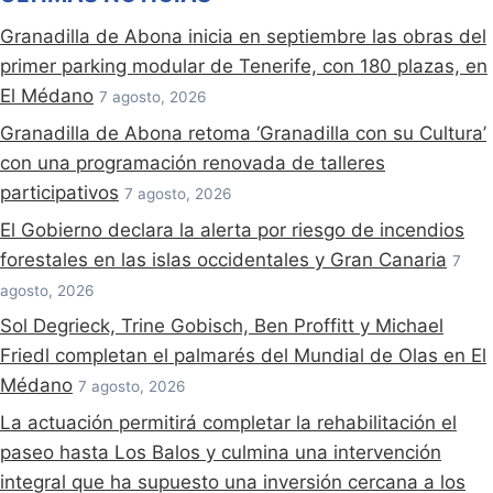
Granadilla de Abona inicia en septiembre las obras del
primer parking modular de Tenerife, con 180 plazas, en
El Médano
7 agosto, 2026
Granadilla de Abona retoma ‘Granadilla con su Cultura’
con una programación renovada de talleres
participativos
7 agosto, 2026
El Gobierno declara la alerta por riesgo de incendios
forestales en las islas occidentales y Gran Canaria
7
agosto, 2026
Sol Degrieck, Trine Gobisch, Ben Proffitt y Michael
Friedl completan el palmarés del Mundial de Olas en El
Médano
7 agosto, 2026
La actuación permitirá completar la rehabilitación el
paseo hasta Los Balos y culmina una intervención
integral que ha supuesto una inversión cercana a los