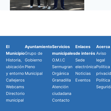
El
Ayuntamiento
Servicios
Enlaces
Acerca
Municipio
Grupo de
municipales
de interés
Aviso
Historia,
Gobierno
O.M.I.C
Sede
legal
ubicación
Pleno
Sermugran
electrónica
Política
y entorno
Municipal
Orgánica
Noticias
privaci
Callejeros
Granadilla
Eventos
Política
Webcams
Atención
Segurid
Directorio
ciudadana
municipal
Contacto