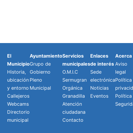
El
Ayuntamiento
Servicios
Enlaces
Acerca
Municipio
Grupo de
municipales
de interés
Aviso
Historia,
Gobierno
O.M.I.C
Sede
legal
ubicación
Pleno
Sermugran
electrónica
Política
y entorno
Municipal
Orgánica
Noticias
privaci
Callejeros
Granadilla
Eventos
Política
Webcams
Atención
Segurid
Directorio
ciudadana
municipal
Contacto