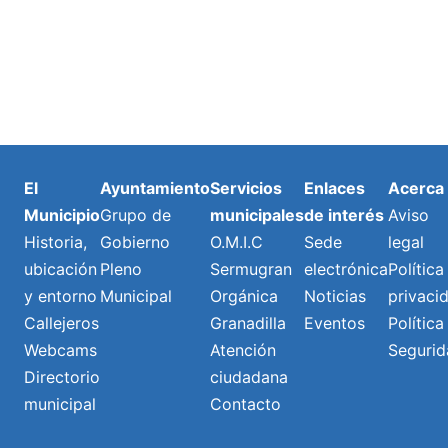
El
Ayuntamiento
Servicios
Enlaces
Acerca
Municipio
Grupo de
municipales
de interés
Aviso
Historia,
Gobierno
O.M.I.C
Sede
legal
ubicación
Pleno
Sermugran
electrónica
Política
y entorno
Municipal
Orgánica
Noticias
privaci
Callejeros
Granadilla
Eventos
Política
Webcams
Atención
Segurid
Directorio
ciudadana
municipal
Contacto