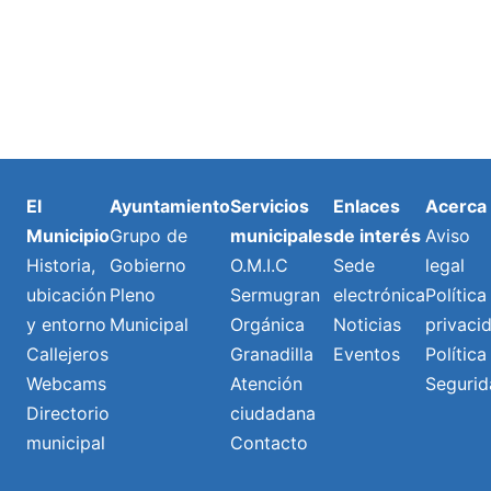
El
Ayuntamiento
Servicios
Enlaces
Acerca
Municipio
Grupo de
municipales
de interés
Aviso
Historia,
Gobierno
O.M.I.C
Sede
legal
ubicación
Pleno
Sermugran
electrónica
Política
y entorno
Municipal
Orgánica
Noticias
privaci
Callejeros
Granadilla
Eventos
Política
Webcams
Atención
Segurid
Directorio
ciudadana
municipal
Contacto