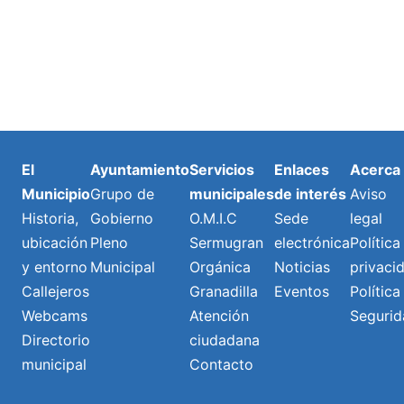
El
Ayuntamiento
Servicios
Enlaces
Acerca
Municipio
Grupo de
municipales
de interés
Aviso
Historia,
Gobierno
O.M.I.C
Sede
legal
ubicación
Pleno
Sermugran
electrónica
Política
y entorno
Municipal
Orgánica
Noticias
privaci
Callejeros
Granadilla
Eventos
Política
Webcams
Atención
Segurid
Directorio
ciudadana
municipal
Contacto