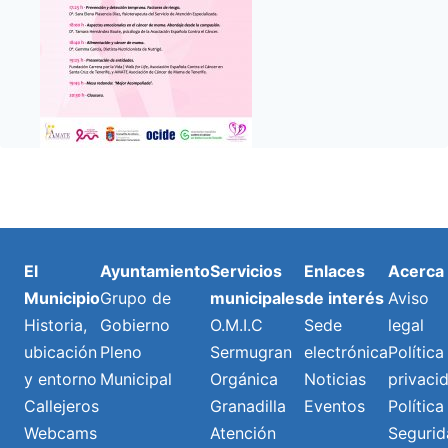
El
Ayuntamiento
Servicios
Enlaces
Acerca
Municipio
Grupo de
municipales
de interés
Aviso
Historia,
Gobierno
O.M.I.C
Sede
legal
ubicación
Pleno
Sermugran
electrónica
Política
y entorno
Municipal
Orgánica
Noticias
privaci
Callejeros
Granadilla
Eventos
Política
Webcams
Atención
Segurid