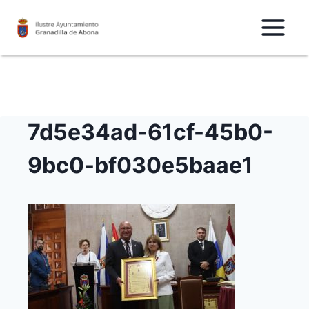
Saltar
al
Contenido
7d5e34ad-61cf-45b0-
9bc0-bf030e5baae1