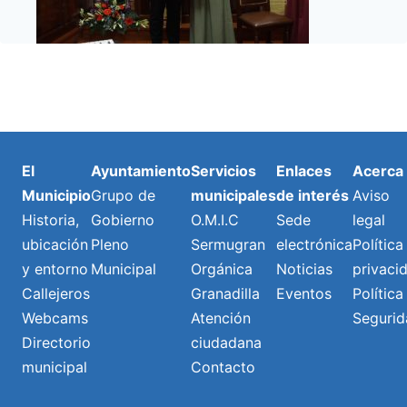
El
Ayuntamiento
Servicios
Enlaces
Acerca
Municipio
Grupo de
municipales
de interés
Aviso
Historia,
Gobierno
O.M.I.C
Sede
legal
ubicación
Pleno
Sermugran
electrónica
Política
y entorno
Municipal
Orgánica
Noticias
privaci
Callejeros
Granadilla
Eventos
Política
Webcams
Atención
Segurid
Directorio
ciudadana
municipal
Contacto