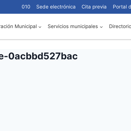
010
Sede electrónica
Cita previa
Portal 
ación Municipal
Servicios municipales
Directori
e-0acbbd527bac