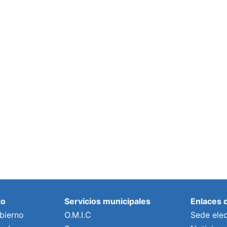
to
Servicios municipales
Enlaces 
bierno
O.M.I.C
Sede elec