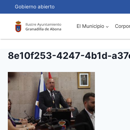
Saltar
Gobierno abierto
al
Contenido
El Municipio
Corpor
8e10f253-4247-4b1d-a37